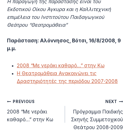
Η παραγωγή της παράστασης είναι του
Εκδοτικού Οίκου Άγκυρα και η Καλλιτεχνική
επιμέλεια του Ινστιτούτου Παιδαγωγικού
Θεάτρου “Θεατρομάθεια”
Παράσταση: Αλόννησος, Βότσι, 16/8/2008, 9
μ.μ.
2008 “Με νεράκι καθαρό…” στην Κω
Η Θεατρομάθεια Ανακοινώνει τις
Δραστηριότητές της περιόδου 2007-2008
Πλοήγηση
PREVIOUS
NEXT
2008 “Με νεράκι
Πρόγραμμα Παιδικής
άρθρων
καθαρό…” στην Κω
Σκηνής Συμμετοχικού
Θεάτρου 2008-2009