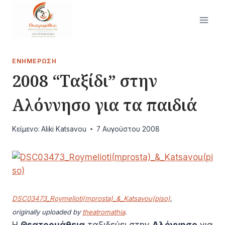
Skip
to
content
ΕΝΗΜΈΡΩΣΗ
2008 “Ταξίδι” στην
Αλόννησο για τα παιδιά
Κείμενο:
Aliki Katsavou
7 Αυγούστου 2008
DSC03473_Roymelioti(mprosta)_&_Katsavou(piso)
,
originally uploaded by
theatromathia
.
Η
Θεατρομάθεια
ταξιδεύει στην
Αλόννησο
για