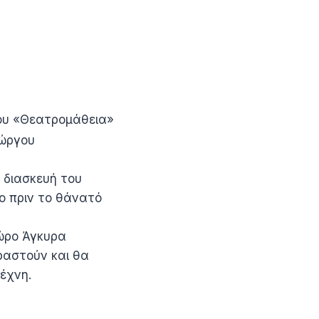
ρου «Θεατρομάθεια»
ιώργου
 διασκευή του
γο πριν το θάνατό
χώρο Άγκυρα
αραστούν και θα
έχνη.