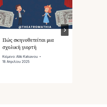
Πώς σκηνοθετείται μια
Σκυλοπ
σχολική γιορτή
διάστημ
Κείμενο:
Aliki Katsavou
Κείμενο:
Al
18 Απριλίου 2025
30 Αυγούσ