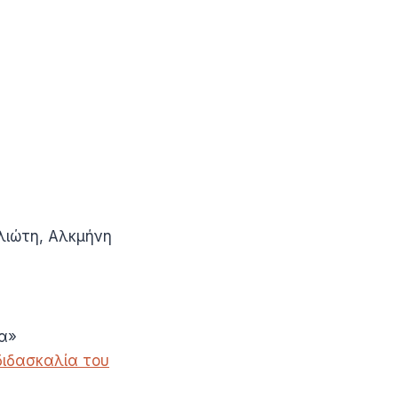
ελιώτη, Αλκμήνη
ια»
 διδασκαλία του