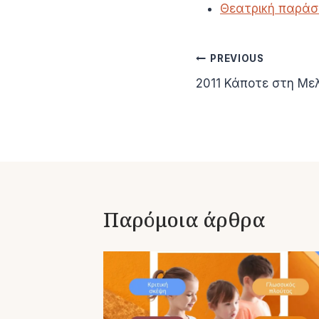
Θεατρική παράστ
Πλοήγηση
PREVIOUS
2011 Κάποτε στη Με
άρθρων
Παρόμοια άρθρα