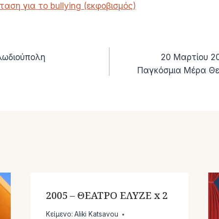
αση για το bullying (εκφοβισμός)
λωδιούπολη
20 Μαρτίου 20
Παγκόσμια Μέρα Θεά
2005 – ΘΕΑΤΡΟ ΕΛΥΖΕ x 2
Κείμενο:
Aliki Katsavou