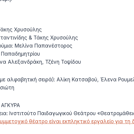
 Τάκης Χρυσούλης
σταντινίδης & Τάκης Χρυσούλης
ούμια: Μελίνα Παπανέστορος
 Παπαδημητρίου
ίνα Αλεξανδράκη, Τζένη Τοψίδου
 (με αλφαβητική σειρά): Αλίκη Κατσαβού, Έλενα Ρουμ
σιώτη
 ΑΓΚΥΡΑ
λεια: Ινστιτούτο Παιδαγωγικού Θεάτρου «Θεατρομάθε
συμμετοχικό θέατρο είναι εκπληκτικό εργαλείο για τη