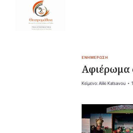
Skip
to
content
ΕΝΗΜΈΡΩΣΗ
Αφιέρωμα 
Κείμενο:
Aliki Katsavou