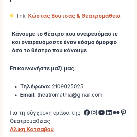
link:
Κώστας Βουτσάς & Θεατρομάθεια
Κάνουμε το θέατρο που ονειρευόμαστε
και ονειρευόμαστε έναν κόσμο όμορφο
όσο το θέατρο που κάνουμε
Επικοινωνήστε μαζί μας:
Τηλέφωνο:
2109025025
Email:
theatromathia@gmail.com
facebook page link
Instagram
YouTube
Linkedin
Flickr
Pinterest
Για τη σύγχρονη ομάδα της
Θεατρομάθειας
Αλίκη Κατσαβού