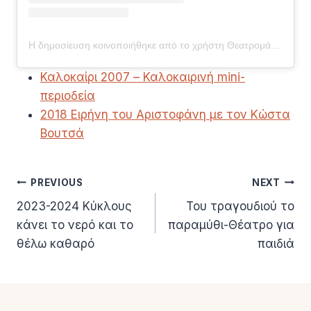
Η δημοσίευση κοινοποιήθηκε από το χρήστη Θεατρομάθεια (@theatromathia)
Καλοκαίρι 2007 – Καλοκαιρινή mini-
περιοδεία
2018 Ειρήνη του Αριστοφάνη με τον Κώστα
Βουτσά
Πλοήγηση
PREVIOUS
NEXT
2023-2024 Κύκλους
Του τραγουδιού το
άρθρων
κάνει το νερό και το
παραμύθι-Θέατρο για
θέλω καθαρό
παιδιά