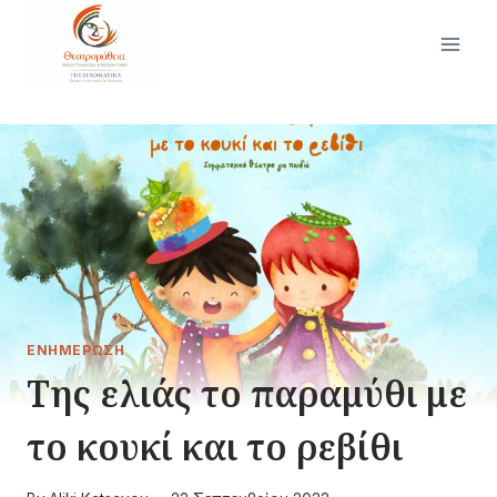
Skip
to
content
ΕΝΗΜΈΡΩΣΗ
Της ελιάς το παραμύθι με
το κουκί και το ρεβίθι