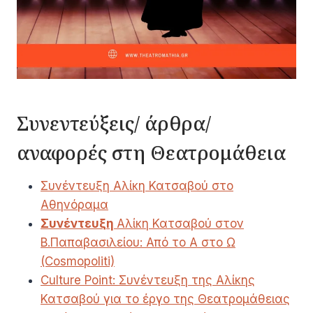
Συνεντεύξεις/ άρθρα/
αναφορές στη Θεατρομάθεια
Συνέντευξη Αλίκη Κατσαβού στο
Αθηνόραμα
Συνέντευξη
Αλίκη Κατσαβού στον
Β.Παπαβασιλείου: Από το Α στο Ω
(Cosmopoliti)
Culture Point: Συνέντευξη της Αλίκης
Κατσαβού για το έργο της Θεατρομάθειας