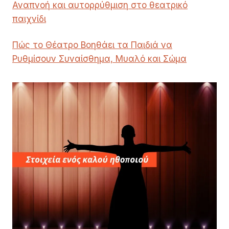
Αναπνοή και αυτορρύθμιση στο θεατρικό
παιχνίδι
Πώς το Θέατρο Βοηθάει τα Παιδιά να
Ρυθμίσουν Συναίσθημα, Μυαλό και Σώμα