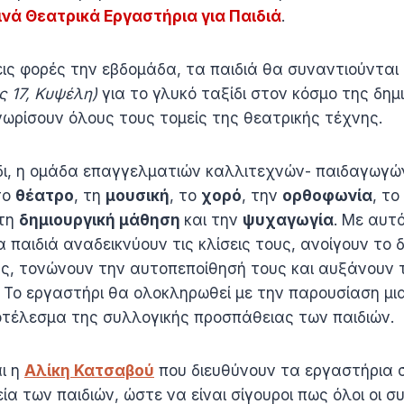
ινά Θεατρικά Εργαστήρια για Παιδιά
.
ρεις φορές την εβδομάδα, τα παιδιά θα συναντιούνται
 17, Κυψέλη)
για το γλυκό ταξίδι στον κόσμο της δημ
ωρίσουν όλους τους τομείς της θεατρικής τέχνης.
δι, η ομάδα επαγγελματιών καλλιτεχνών- παιδαγωγώ
το
θέατρο
, τη
μουσική
, το
χορό
, την
ορθοφωνία
, το
τη
δημιουργική μάθηση
και την
ψυχαγωγία
. Με αυτό
α παιδιά αναδεικνύουν τις κλίσεις τους, ανοίγουν το 
υς, τονώνουν την αυτοπεποίθησή τους και αυξάνουν 
Το εργαστήρι θα ολοκληρωθεί με την παρουσίαση μιας
έλεσμα της συλλογικής προσπάθειας των παιδιών.
ι η
Αλίκη Κατσαβού
που διευθύνουν τα εργαστήρια 
ία των παιδιών, ώστε να είναι σίγουροι πως όλοι οι 