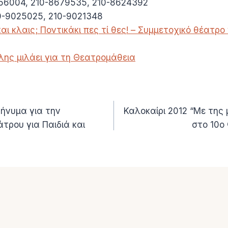
656004, 210-8679535, 210-8624392
10-9025025, 210-9021348
αι κλαις; Ποντικάκι πες τί θες! – Συμμετοχικό θέατρο
ης μιλάει για τη Θεατρομάθεια
Μήνυμα για την
Καλοκαίρι 2012 “Με της 
τρου για Παιδιά και
στο 10ο