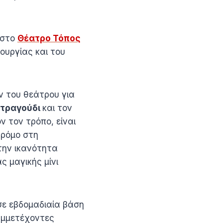
 στο
Θέατρο Τόπος
ιουργίας και του
ν του θεάτρου για
τραγούδι
και τον
ν τον τρόπο, είναι
δρόμο στη
την ικανότητα
 μαγικής μίνι
σε εβδομαδιαία βάση
συμμετέχοντες