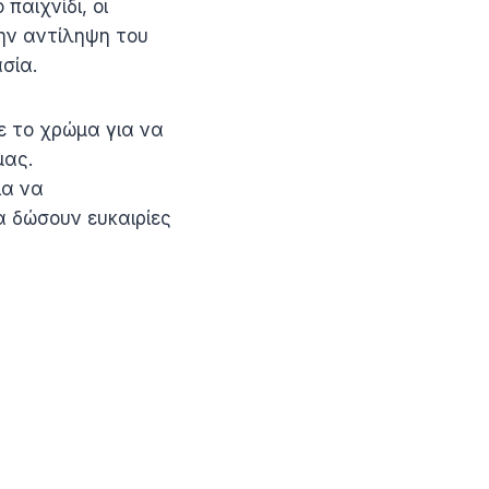
παιχνίδι, οι
ην αντίληψη του
σία.
με το χρώμα για να
μας.
ία να
 δώσουν ευκαιρίες