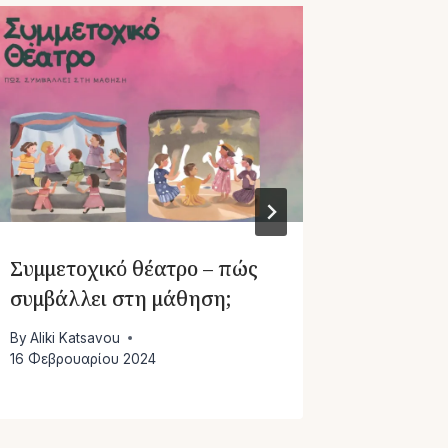
Αφιέρω
Χρυσού
By
Aliki Ka
Συμμετοχικό θέατρο – πώς
συμβάλλει στη μάθηση;
By
Aliki Katsavou
16 Φεβρουαρίου 2024