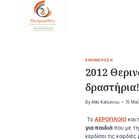
Skip
to
content
ΕΝΗΜΈΡΩΣΗ
2012 Θεριν
δραστήρια
By
Aliki Katsavou
15 Μα
Το
ΑΕΡΟΠΛΟΙΟ
και 
για παιδιά
που με τ
κερδίσει τις καρδιές