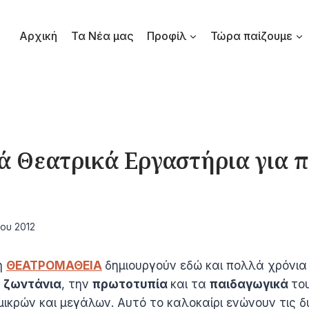
Αρχική
Τα Νέα μας
Προφίλ
Τώρα παίζουμε
ά Θεατρικά Εργαστήρια για 
!
ΐου 2012
η
ΘΕΑΤΡΟΜΑΘΕΙΑ
δημιουργούν εδώ και πολλά χρόνια
η
ζωντάνια
, την
πρωτοτυπία
και τα
παιδαγωγικά
το
 μικρών και μεγάλων. Αυτό το καλοκαίρι ενώνουν τις δ