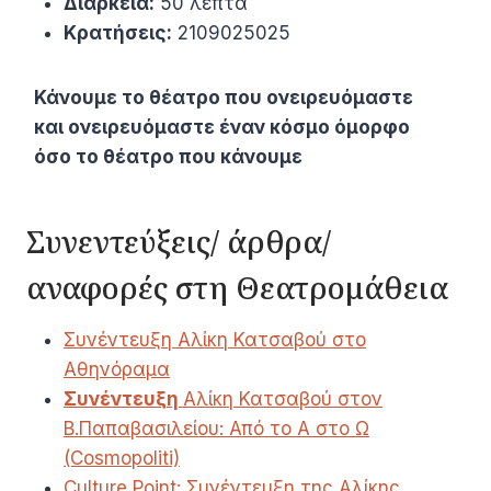
Διάρκεια:
50 λεπτά
Κρατήσεις:
2109025025
Κάνουμε το θέατρο που ονειρευόμαστε
και ονειρευόμαστε έναν κόσμο όμορφο
όσο το θέατρο που κάνουμε
Συνεντεύξεις/ άρθρα/
αναφορές στη Θεατρομάθεια
Συνέντευξη Αλίκη Κατσαβού στο
Αθηνόραμα
Συνέντευξη
Αλίκη Κατσαβού στον
Β.Παπαβασιλείου: Από το Α στο Ω
(Cosmopoliti)
Culture Point: Συνέντευξη της Αλίκης