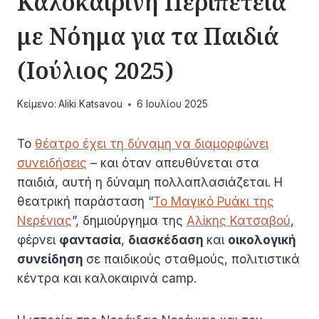
Καλοκαιρινή Περιπέτεια
με Νόημα για τα Παιδιά
(Ιούλιος 2025)
Κείμενο:
Aliki Katsavou
6 Ιουλίου 2025
Το
θέατρο έχει τη δύναμη να διαμορφώνει
συνειδήσεις
– και όταν απευθύνεται στα
παιδιά, αυτή η δύναμη πολλαπλασιάζεται. Η
θεατρική παράσταση “
Το Μαγικό Ρυάκι της
Νερένιας
”, δημιούργημα της
Αλίκης Κατσαβού
,
φέρνει
φαντασία
,
διασκέδαση
και
οικολογική
συνείδηση
σε παιδικούς σταθμούς, πολιτιστικά
κέντρα και καλοκαιρινά camp.