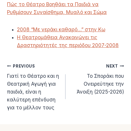
Πώς το Θέατρο Βοηθάει τα Παιδιά να
Ρυθμίσουν Συναίσθημα, Μυαλό και Σώμα
2008 “Με νεράκι καθαρό…” στην Κω
Η Θεατρομάθεια Ανακοινώνει τις
Δραστηριότητές της περιόδου 2007-2008
Πλοήγηση
PREVIOUS
NEXT
Γιατί το Θέατρο και η
Το Σποράκι που
άρθρων
Θεατρική Αγωγή για
Ονειρεύτηκε την
παιδιά, είναι η
Άνοιξη (2025-2026)
καλύτερη επένδυση
για το μέλλον τους