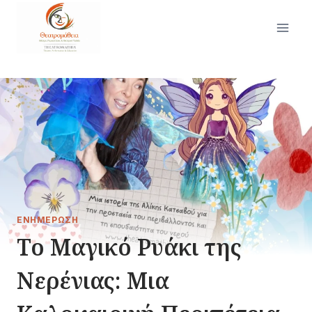
Skip
to
content
ΕΝΗΜΈΡΩΣΗ
Το Μαγικό Ρυάκι της
Νερένιας: Μια