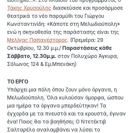
Τάκης Χρυσούλης
διασκεύασε και προσάρμοσε
θεατρικά το νέο παραμύθι του Γιώργου
Κωνσταντινίδη: «Κάποτε στη Μελωδιούπολη»
ενώ η σκηνοθεσία της παράστασης είναι της
Μελίνας Παπανέστορος
. (Πρεμιέρα: 29
Οκτωβρίου, 12.30 μ.μ./
Παραστάσεις κάθε
Σάββατο, 12.30μ.μ.
στον Πολυχώρο Άγκυρα,
Σόλωνος 124 & Εμ.Μπενάκη)
ΤΟ ΕΡΓΟ
Υπάρχει μια πόλη όπου ζουν μόνο όργανα, η
Μελωδιούπολη. Όλα κυλούσαν όμορφα, ώσπου
μια ημέρα τα όργανα μπερδεύτηκαν! Τα
έγχορδα με τα πνευστά και τα κρουστά, έγιναν
ένα! Ποιος θα τα βοηθήσει; Ο Ντετέκτιβ
Σαλταρέλο αναλαμβάνει να λύσει το