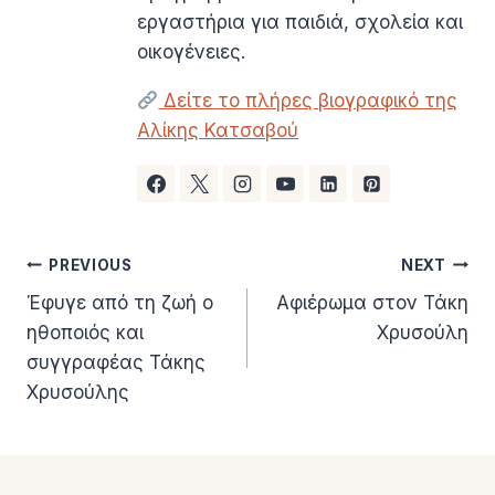
εργαστήρια για παιδιά, σχολεία και
οικογένειες.
Δείτε το πλήρες βιογραφικό της
Αλίκης Κατσαβού
Πλοήγηση
PREVIOUS
NEXT
Έφυγε από τη ζωή ο
Αφιέρωμα στον Τάκη
άρθρων
ηθοποιός και
Χρυσούλη
συγγραφέας Τάκης
Χρυσούλης